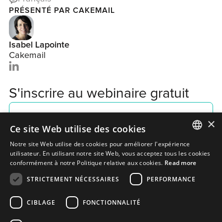
PRÉSENTÉ PAR CAKEMAIL
Isabel Lapointe
Cakemail
S'inscrire au webinaire gratuit
×
Ce site Web utilise des cookies
Notre site Web utilise des cookies pour améliorer l'expérience
ENGLISH
utilisateur. En utilisant notre site Web, vous acceptez tous les cookies
conformément à notre Politique relative aux cookies.
Read more
FRENCH
STRICTEMENT NÉCESSAIRES
PERFORMANCE
CIBLAGE
FONCTIONNALITÉ