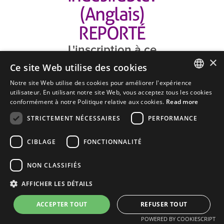
(Anglais)
REPORTÉ
L'inscription à ce
×
webinaire est close.
Ce site Web utilise des cookies
Jetez un coup d'œil à nos
Notre site Web utilise des cookies pour améliorer l'expérience
autres webinaires à venir pour
ENGLISH
utilisateur. En utilisant notre site Web, vous acceptez tous les cookies
continuer à améliorer votre
conformément à notre Politique relative aux cookies.
Read more
marketing sur courriel .
FRENCH
STRICTEMENT NÉCESSAIRES
PERFORMANCE
Prochains webinaires
CIBLAGE
FONCTIONNALITÉ
NON CLASSIFIÉS
AFFICHER LES DÉTAILS
ACCEPTER TOUT
REFUSER TOUT
POWERED BY COOKIESCRIPT