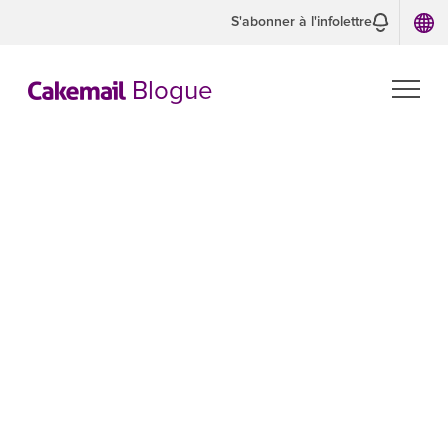
S'abonner à l'infolettre
Blogue
PRODUIT
Gabarits de courr
Nous continuons à ajouter de nouveaux
modèles professionnels et à vous aider à
les utiliser pour des applications de
bureau et mobiles.