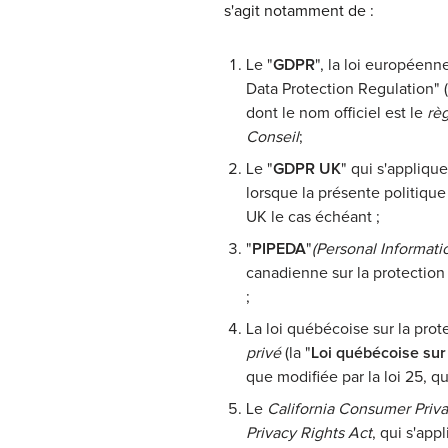
s'agit notamment de :
Le "
GDPR
", la loi européenn
Data Protection Regulation" 
dont le nom officiel est le
rè
Conseil
;
Le "
GDPR UK
" qui s'appliqu
lorsque la présente politiqu
UK le cas échéant ;
"
PIPEDA
"
(Personal Informat
canadienne sur la protection
;
La loi québécoise sur la pro
privé
(la "
Loi québécoise sur
que modifiée par la loi 25, q
Le
California Consumer Priv
Privacy Rights Act
, qui s'app