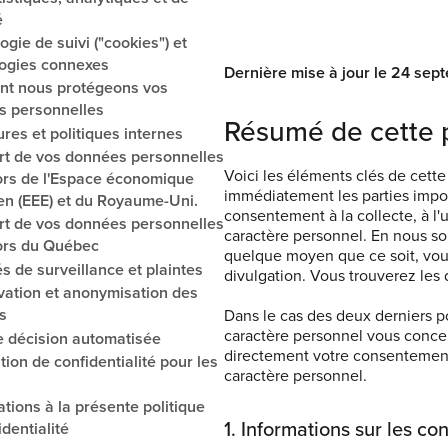
é
ogie de suivi ("cookies") et
ogies connexes
Dernière mise à jour le 24 se
t nous protégeons vos
s personnelles
Résumé de cette p
res et politiques internes
rt de vos données personnelles
Voici les éléments clés de cette
rs de l'Espace économique
immédiatement les parties impor
n (EEE) et du Royaume-Uni.
consentement à la collecte, à l'u
rt de vos données personnelles
caractère personnel. En nous s
ors du Québec
quelque moyen que ce soit, vous 
és de surveillance et plaintes
divulgation. Vous trouverez les d
ation et anonymisation des
s
Dans le cas des deux derniers p
caractère personnel vous concern
e décision automatisée
directement votre consentemen
tion de confidentialité pour les
caractère personnel.
ations à la présente politique
1. Informations sur les co
dentialité