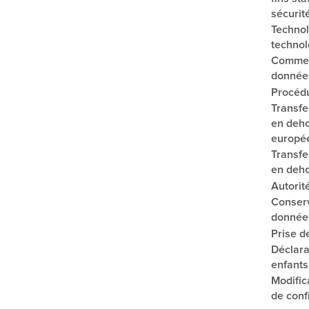
sécurit
Technol
technol
Commen
donnée
Procédu
Transfe
en deho
europée
Transfe
en deh
Autorit
Conserv
donnée
Prise d
Déclara
enfants
Modific
de confi