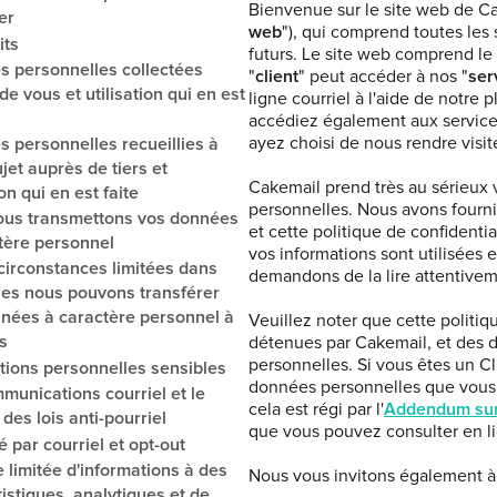
Bienvenue sur le site web de Ca
er
web
"), qui comprend toutes les
its
futurs. Le site web comprend l
 personnelles collectées
"
client
" peut accéder à nos "
ser
e vous et utilisation qui en est
ligne courriel à l'aide de notre 
accédiez également aux servic
ayez choisi de nous rendre visite
 personnelles recueillies à
jet auprès de tiers et
Cakemail prend très au sérieux v
ion qui en est faite
personnelles. Nous avons fourni
ous transmettons vos données
et cette politique de confidential
tère personnel
vos informations sont utilisées e
circonstances limitées dans
demandons de la lire attentivem
les nous pouvons transférer
nées à caractère personnel à
Veuillez noter que cette politiq
s
détenues par Cakemail, et des d
personnelles. Si vous êtes un C
tions personnelles sensibles
données personnelles que vous a
munications courriel et le
cela est régi par l'
Addendum sur 
des lois anti-pourriel
que vous pouvez consulter en l
é par courriel et opt-out
e limitée d'informations à des
Nous vous invitons également à
tistiques, analytiques et de