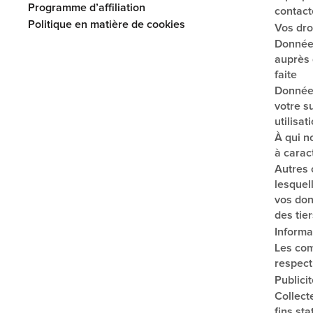
Programme d’affiliation
contact
Politique en matière de cookies
Vos dro
Données
auprès d
faite
Données
votre su
utilisat
À qui n
à carac
Autres 
lesquel
vos don
des tier
Informa
Les com
respect 
Publicit
Collect
fins sta