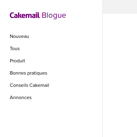
Blogue
Nouveau
Tous
No
Produit
Bonnes pratiques
Nos der
Conseils Cakemail
nouvell
Annonces
Produ
Gabarits, A