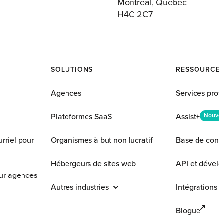
Montréal, Québec
H4C 2C7
SOLUTIONS
RESSOURC
g
Agences
Services pro
Plateformes SaaS
Assist+
Nouv
rriel pour
Organismes à but non lucratif
Base de con
Hébergeurs de sites web
API et déve
our agences
Autres industries
Intégrations
Blogue
g