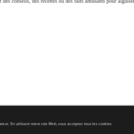
 des conseils, des recettes ou des faits amusants pour aiguiser
ateur. En utilisant notre site Web, vous acceptez tous les cookies